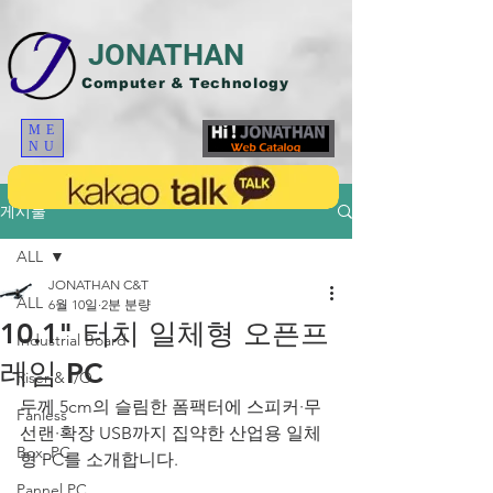
JONATHAN
Computer & Technology
ME
NU
게시물
ALL
JONATHAN C&T
ALL
6월 10일
2분 분량
10.1" 터치 일체형 오픈프
Industrial Board
레임 PC
Riser & I/O
두께 5cm의 슬림한 폼팩터에 스피커·무
Fanless
선랜·확장 USB까지 집약한 산업용 일체
Box_PC
형 PC를 소개합니다.
Pannel PC