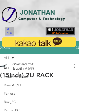
JONATHAN
Computer & Technology
ME
NU
게시물
ALL
JONATHAN C&T
ALL
1월 20일
1분 분량
(15inch) 2U RACK
Industrial Board
Riser & I/O
Fanless
Box_PC
Pannel PC