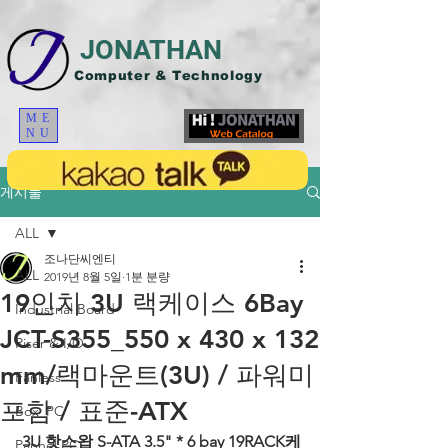
JONATHAN
Computer & Technology
ME
NU
게시물
ALL
조나단씨엔티
ALL
2019년 8월 5일
1분 분량
19인치 3U 랙케이스 6Bay
Industrial Board
JCT-S355_550 x 430 x 132
Riser & I/O
mm/랙마운트(3U) / 파워미
Fanless
포함 / 표준-ATX
Box_PC
3U 핫스왑 S-ATA 3.5" * 6 bay 19RACK케
Pannel PC