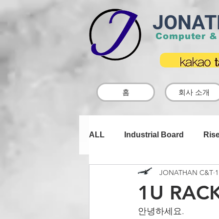
JONAT
Computer &
홈
회사 소개
ALL
Industrial Board
Rise
JONATHAN C&T
Case ODM
TOUCH LCD
1U RACK 
안녕하세요.
DC to DC | CAR DC
쿨러