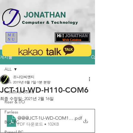
JONATHAN
Computer & Technology
ME
NU
게시물
ALL
조나단씨엔티
ALL
2019년 8월 7일
1분 분량
JCT-1U-WD-H110-COM6
Industrial Board
최종 수정일:
2021년 2월 16일
Riser & I/O
Fanless
@@@JCT-1U-WD-COM10_20200720_우측-모형
.pdf
Box_PC
PDF 다운로드 • 102KB
Pannel PC