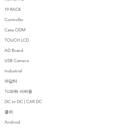
19 RACK
Controller
Case ODM
TOUCH LCD
AD Board
USB Camera
Industrial
아답터
1U파워-서버용
DC to DC | CAR DC
쿨러
Android