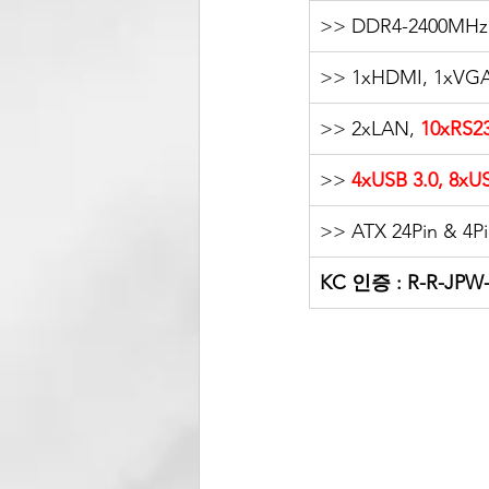
>> DDR4-2400MHz 
>> 1xHDMI, 1xVG
>> 2xLAN, 
10xRS2
>>
 4xUSB 3.0, 8xU
>> ATX 24Pin & 4P
KC 인증 : R-R-JPW