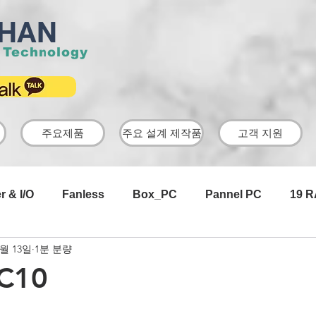
HAN
 Technology
주요제품
주요 설계 제작품
고객 지원
r & I/O
Fanless
Box_PC
Pannel PC
19 
1월 13일
1분 분량
AD Board
USB Camera
Industrial
아답터
C10
Android