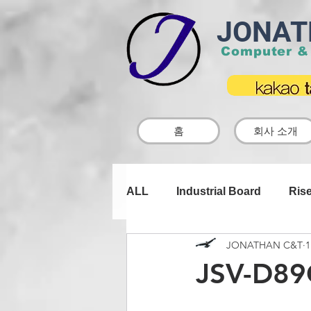
JONAT
Computer &
홈
회사 소개
ALL
Industrial Board
Rise
JONATHAN C&T
Case ODM
TOUCH LCD
JSV-D89
DC to DC | CAR DC
쿨러