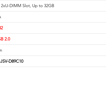
2xU-DIMM Slot, Up to 32GB
A
32
SB 2.0
in
-JSV-D89C10