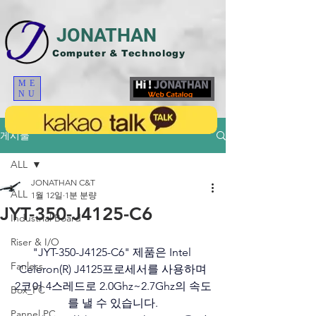
JONATHAN
Computer & Technology
ME
NU
게시물
ALL
JONATHAN C&T
ALL
1월 12일
1분 분량
JYT-350-J4125-C6
Industrial Board
Riser & I/O
"JYT-350-J4125-C6" 제품은 Intel 
Fanless
Celeron(R) J4125프로세서를 사용하며
2코어 4스레드로 2.0Ghz~2.7Ghz의 속도
Box_PC
를 낼 수 있습니다.
Pannel PC