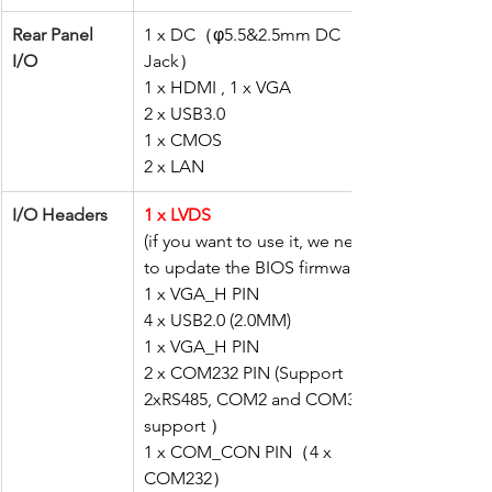
Rear Panel 
1 x DC（φ5.5&2.5mm DC 
I/O
Jack）
1 x HDMI , 1 x VGA
2 x USB3.0
1 x CMOS
2 x LAN
I/O Headers
1 x LVDS
(if you want to use it, we need 
to update the BIOS firmware)
1 x VGA_H PIN
4 x USB2.0 (2.0MM)
1 x VGA_H PIN
2 x COM232 PIN (Support 
2xRS485, COM2 and COM3 
support ）
1 x COM_CON PIN（4 x 
COM232）